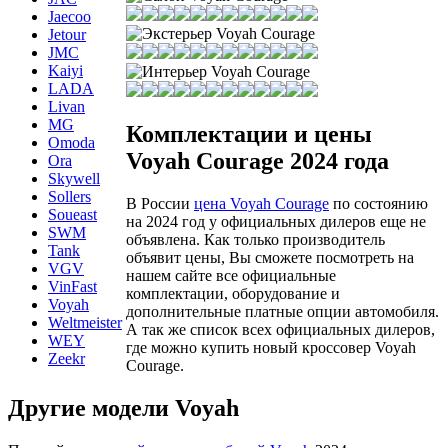
Jaecoo
Jetour
JMC
Kaiyi
LADA
Livan
MG
Комплектации и цены
Omoda
Voyah Courage 2024 года
Ora
Skywell
Sollers
В России
цена Voyah Courage
по состоянию
Soueast
на 2024 год у официальных дилеров еще не
SWM
объявлена. Как только производитель
Tank
объявит цены, Вы сможете посмотреть на
VGV
нашем сайте все официальные
VinFast
комплектации, оборудование и
Voyah
дополнительные платные опции автомобиля.
Weltmeister
А так же список всех официальных дилеров,
WEY
где можно купить новый кроссовер Voyah
Zeekr
Courage.
Другие модели Voyah