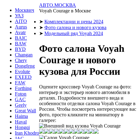
АВТО.МОСКВА
Москвич
Voyah Courage в Москве
УАЗ
AITO
➤
Комплектации и цены 2024
Aurus
➤
Фото салона и нового кузова
Avatr
➤
Модельный ряд Voyah 2024
BAIC
BAW
Фото салона Voyah
BYD
Changan
Courage и нового
Chery
Dongfeng
кузова для России
Evolute
EXEED
FAW
Оцените кроссовер Voyah Courage на фото:
Forthing
интерьер и экстерьер нового автомобиля в
Foton
деталях. Подробности внешнего вида и
GAC
особенности отделки салона Voyah Courage в
Geely
России. Чтобы посмотреть интересующее вас
Great Wall
фото, просто кликните на миниатюру в
Haima
галерее:
Haval
Hongqi
Iran Khodro
JAC