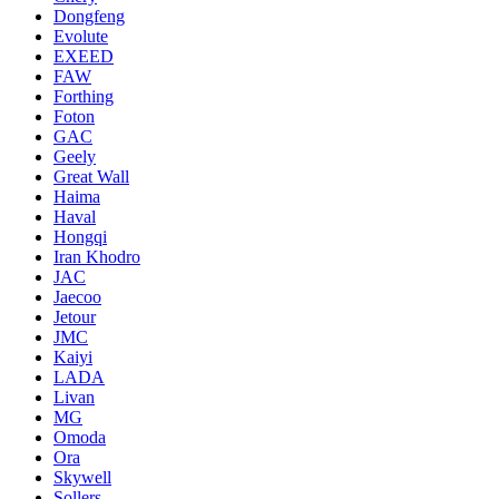
Dongfeng
Evolute
EXEED
FAW
Forthing
Foton
GAC
Geely
Great Wall
Haima
Haval
Hongqi
Iran Khodro
JAC
Jaecoo
Jetour
JMC
Kaiyi
LADA
Livan
MG
Omoda
Ora
Skywell
Sollers